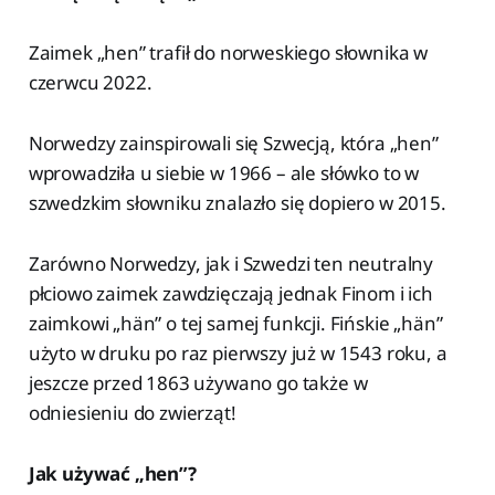
Zaimek „hen” trafił do norweskiego słownika w
czerwcu 2022.
Norwedzy zainspirowali się Szwecją, która „hen”
wprowadziła u siebie w 1966 – ale słówko to w
szwedzkim słowniku znalazło się dopiero w 2015.
Zarówno Norwedzy, jak i Szwedzi ten neutralny
płciowo zaimek zawdzięczają jednak Finom i ich
zaimkowi „hän” o tej samej funkcji. Fińskie „hän”
użyto w druku po raz pierwszy już w 1543 roku, a
jeszcze przed 1863 używano go także w
odniesieniu do zwierząt!
Jak używać „hen”?