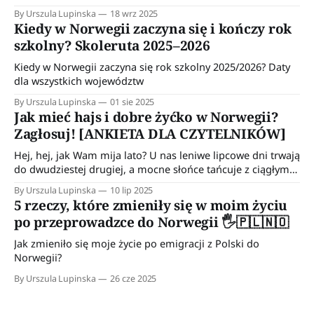
wiadomości do wykorzystania w kontakcie z przychodnią.
By Urszula Lupinska
18 wrz 2025
Kiedy w Norwegii zaczyna się i kończy rok
szkolny? Skoleruta 2025–2026
Kiedy w Norwegii zaczyna się rok szkolny 2025/2026? Daty
dla wszystkich województw
By Urszula Lupinska
01 sie 2025
Jak mieć hajs i dobre żyćko w Norwegii?
Zagłosuj! [ANKIETA DLA CZYTELNIKÓW]
Hej, hej, jak Wam mija lato? U nas leniwe lipcowe dni trwają
do dwudziestej drugiej, a mocne słońce tańcuje z ciągłym
deszczem. Norweskie lato 😊 Hajs i dobre żyćko na
By Urszula Lupinska
10 lip 2025
emigracji Jeśli o mnie chodzi, to ostatnio dużo czasu
5 rzeczy, które zmieniły się w moim życiu
spędzam na prowadzeniu naszego budżetu domowego.
po przeprowadzce do Norwegii 🖐️🇵🇱🇳🇴
Dzięki niemu osiągnęliśmy pewnego rodzaju dyscyplinę
Jak zmieniło się moje życie po emigracji z Polski do
Norwegii?
By Urszula Lupinska
26 cze 2025