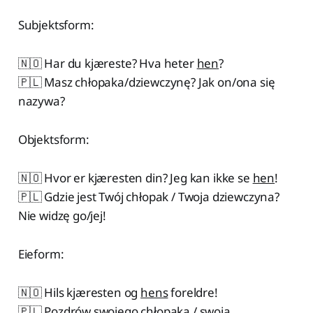
Subjektsform:
🇳🇴 Har du kjæreste? Hva heter
hen
?
🇵🇱 Masz chłopaka/dziewczynę? Jak on/ona się
nazywa?
Objektsform:
🇳🇴 Hvor er kjæresten din? Jeg kan ikke se
hen
!
🇵🇱 Gdzie jest Twój chłopak / Twoja dziewczyna?
Nie widzę go/jej!
Eieform:
🇳🇴 Hils kjæresten og
hens
foreldre!
🇵🇱 Pozdrów swojego chłopaka / swoją