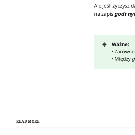
Ale jeśli życzysz 
na zapis
godt nyt
❇️
Ważne:
• Zarówn
• Między
g
READ MORE