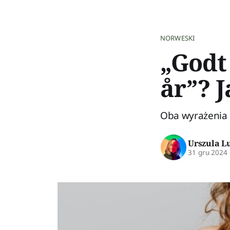
NORWESKI
„Godt 
år”? 
Oba wyrażenia 
Urszula L
31 gru 2024