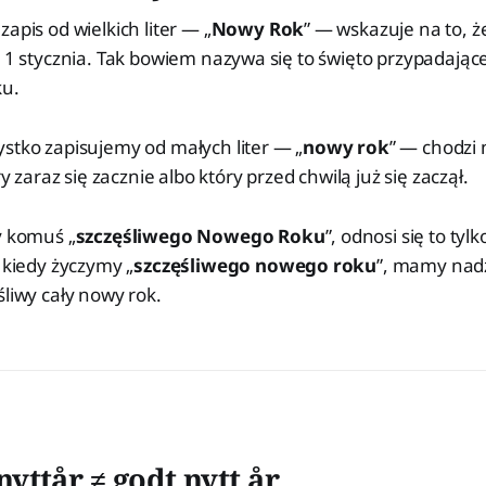
apis od wielkich liter — „
Nowy Rok
” — wskazuje na to, 
: 1 stycznia. Tak bowiem nazywa się to święto przypadając
ku.
stko zapisujemy od małych liter — „
nowy rok
” — chodzi
óry zaraz się zacznie albo który przed chwilą już się zaczął.
y komuś „
szczęśliwego Nowego Roku
”, odnosi się to ty
e kiedy życzymy „
szczęśliwego nowego roku
”, mamy nadz
śliwy cały nowy rok.
nyttår ≠ godt nytt år