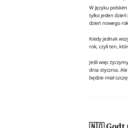
W języku polskim z
tylko jeden dzień
dzień nowego ro
Kiedy jednak wszy
rok, czyli ten, kt
Jeśli więc życzym
dnia stycznia. Al
będzie miał szczę
🇳🇴 Godt 