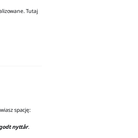
alizowane. Tutaj
wiasz spację:
godt nyttår
.