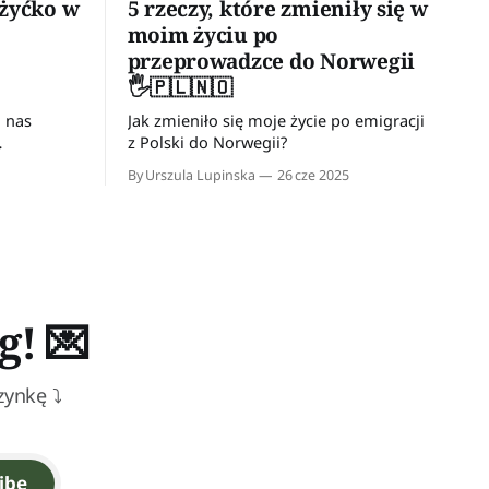
 żyćko w
5 rzeczy, które zmieniły się w
moim życiu po
przeprowadzce do Norwegii
🖐️🇵🇱🇳🇴
Jak zmieniło się moje życie po emigracji
z Polski do Norwegii?
 słońce
By Urszula Lupinska
26 cze 2025
 Norweskie
io dużo
iu
Dzięki
 rodzaju
g! 💌
zynkę ⤵
ibe