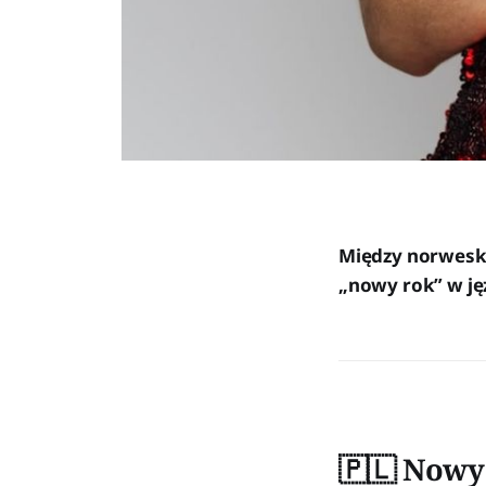
Między norwes
„nowy rok” w ję
🇵🇱 Nowy