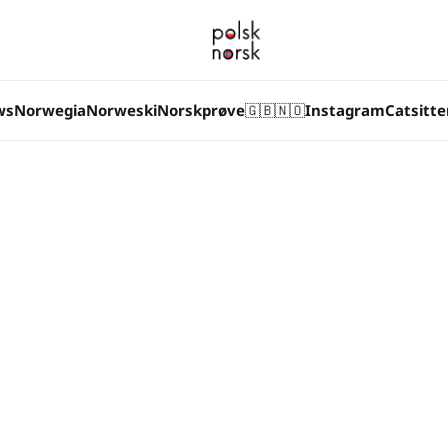
ws
Norwegia
Norweski
Norskprøve
🇬🇧
🇳🇴
Instagram
Catsitte