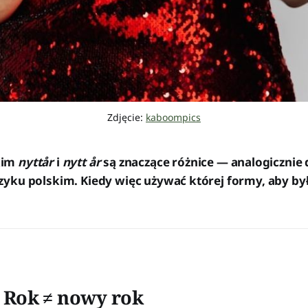
Zdjęcie: 
kaboompics
kim
nyttår
i
nytt år
są znaczące różnice — analogicznie
zyku polskim. Kiedy więc używać której formy, aby b
 Rok ≠ nowy rok