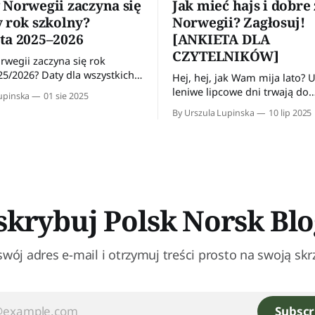
 Norwegii zaczyna się
Jak mieć hajs i dobre
y rok szkolny?
Norwegii? Zagłosuj!
ta 2025–2026
[ANKIETA DLA
CZYTELNIKÓW]
rwegii zaczyna się rok
25/2026? Daty dla wszystkich
Hej, hej, jak Wam mija lato? U nas
tw
leniwe lipcowe dni trwają do
upinska
01 sie 2025
dwudziestej drugiej, a mocne
By Urszula Lupinska
10 lip 2025
tańcuje z ciągłym deszczem.
lato 😊 Hajs i dobre żyćko na emigracji
Jeśli o mnie chodzi, to ostatn
czasu spędzam na prowadzen
naszego budżetu domowego. 
niemu osiągnęliśmy pewnego
dyscyplinę
krybuj Polsk Norsk Blo
swój adres e-mail i otrzymuj treści prosto na swoją skr
Subscr