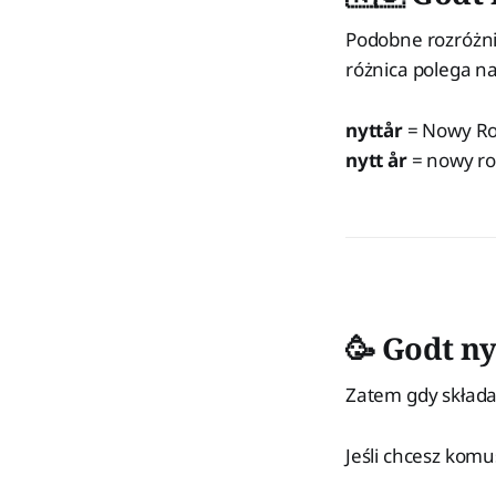
Podobne rozróżnie
różnica polega na
nyttår
= Nowy Rok
nytt år
= nowy rok
🥳 Godt ny
Zatem gdy składa
Jeśli chcesz kom