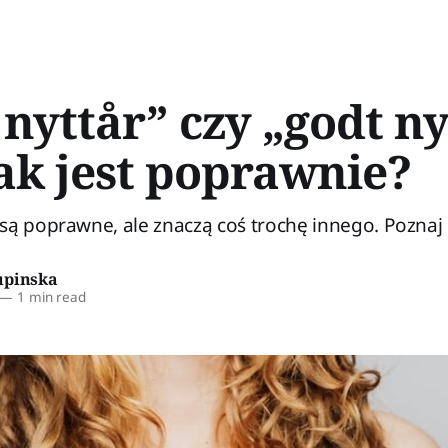
nyttår” czy „godt ny
Jak jest poprawnie?
są poprawne, ale znaczą coś trochę innego. Poznaj
upinska
—
1 min read