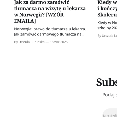
Jak za darmo zamówić
Kiedy w
tłumacza na wizytę u lekarza
i kończ
w Norwegii? [WZÓR
Skoleru
EMAILA]
Kiedy w No
szkolny 20
Norwegia: prawo do tłumacza u lekarza.
wojewódz
Jak zamówić darmowego tłumacza na
By Urszula L
wizytę lekarską? Przykład wiadomości
By Urszula Lupinska
18 wrz 2025
do wykorzystania w kontakcie z
przychodnią.
Subs
Podaj 