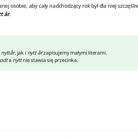
danej osobie, aby cały nadchodzący rok był dla niej szczęśl
t år
.
o
nyttår
, jak i
nytt år
zapisujemy małymi literami.
odt
a
nytt
nie stawia się przecinka.