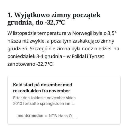
1. Wyjątkowo zimny początek
grudnia, do -32,7℃
W listopadzie temperatura w Norwegii była o 3,5°
niższa niż zwykle, a poza tym zaskakująco zimny
grudzień. Szczególnie zimna była noc z niedzieli na
poniedziałek 3-4 grudnia – w Folldal i Tynset
zanotowano -32,7℃!
Kald start på desember med
rekordkulden fra november
Etter den kaldeste november siden
2010 fortsatte sprengkulden inn i
desember. Det skjer fordi de kalde,
polare luftmassene har bredt seg
mentormedier
NTB-Hans O. Torgersen | NTB Nyheter
over hele landet.