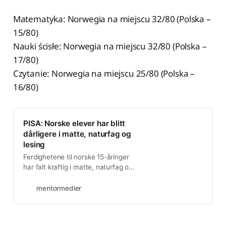
Matematyka: Norwegia na miejscu 32/80 (Polska –
15/80)
Nauki ścisłe: Norwegia na miejscu 32/80 (Polska –
17/80)
Czytanie: Norwegia na miejscu 25/80 (Polska –
16/80)
PISA: Norske elever har blitt
dårligere i matte, naturfag og
lesing
Ferdighetene til norske 15-åringer
har falt kraftig i matte, naturfag og
lesing siden 2018, viser den ferske
PISA-undersøkelsen. Nivået har
mentormedier
aldri vært lavere.