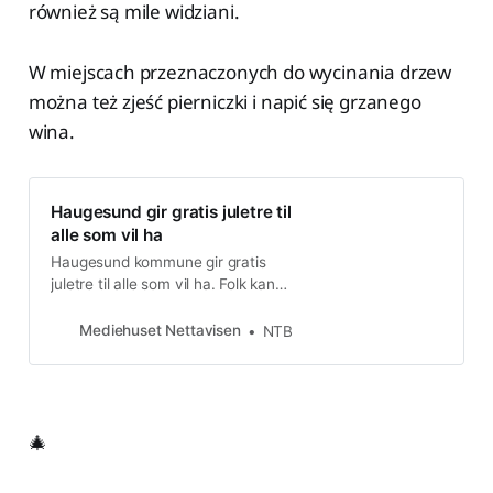
również są mile widziani.
W miejscach przeznaczonych do wycinania drzew
można też zjeść pierniczki i napić się grzanego
wina.
Haugesund gir gratis juletre til
alle som vil ha
Haugesund kommune gir gratis
juletre til alle som vil ha. Folk kan
komme og felle trærne selv fram
mot jul.
Mediehuset Nettavisen
NTB
🎄