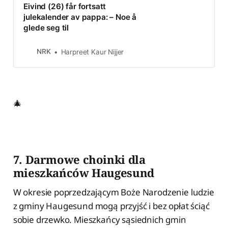
Eivind (26) får fortsatt
julekalender av pappa: – Noe å
glede seg til
NRK
Harpreet Kaur Nijjer
🎄
7. Darmowe choinki dla
mieszkańców Haugesund
W okresie poprzedzającym Boże Narodzenie ludzie
z gminy Haugesund mogą przyjść i bez opłat ściąć
sobie drzewko. Mieszkańcy sąsiednich gmin