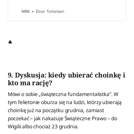
mindre fisk, viser ein ny
kosthaldsrapport. Det kjenner Maria
NRK
Einar Torkelsen
seg igjen i.
🎄
9. Dyskusja: kiedy ubierać choinkę i
kto ma rację?
Mówi o sobie „świąteczna fundamentalistka”. W
tym felietonie oburza się na ludzi, którzy ubierają
choinkę już na początku grudnia, zamiast
poczekać – jak nakazuje Świąteczne Prawo – do
Wigilii albo chociaż 23 grudnia.