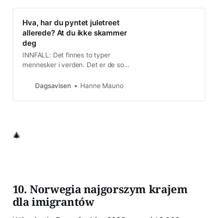
Hva, har du pyntet juletreet
allerede? At du ikke skammer
deg
INNFALL: Det finnes to typer
mennesker i verden. Det er de som
pynter juletreet lenge før
lillejulaften, og det er de som ikke
Dagsavisen
Hanne Mauno
gjør det.
🎄
10. Norwegia najgorszym krajem
dla imigrantów