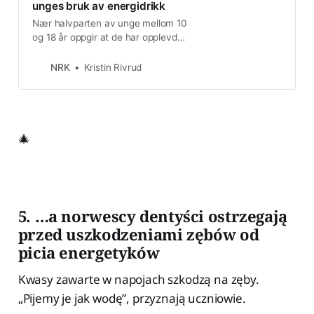
unges bruk av energidrikk
Nær halvparten av unge mellom 10
og 18 år oppgir at de har opplevd
skjelving, rastløshet og
søvnvansker etter bruk av
NRK
Kristin Rivrud
energidrikk, ifølge fersk rapport.
🎄
5. …a norwescy dentyści ostrzegają
przed uszkodzeniami zębów od
picia energetyków
Kwasy zawarte w napojach szkodzą na zęby.
„Pijemy je jak wodę”, przyznają uczniowie.