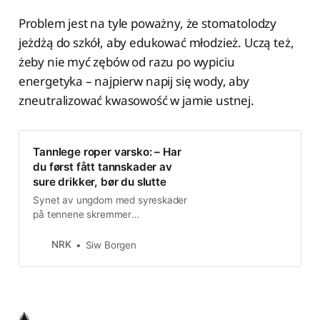
Problem jest na tyle poważny, że stomatolodzy
jeżdżą do szkół, aby edukować młodzież. Uczą też,
żeby nie myć zębów od razu po wypiciu
energetyka – najpierw napij się wody, aby
zneutralizować kwasowość w jamie ustnej.
Tannlege roper varsko: – Har
du først fått tannskader av
sure drikker, bør du slutte
Synet av ungdom med syreskader
på tennene skremmer
tannhelsepersonell. Problemet har
blitt så alvorlig at de reiser rundt til
NRK
Siw Borgen
skoler for å advare.
🎄