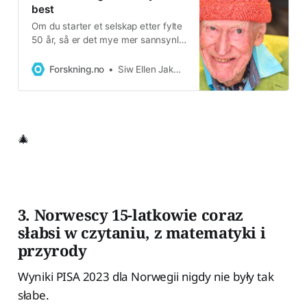
best
Om du starter et selskap etter fylte
50 år, så er det mye mer sannsynlig
at du lykkes med et nytt produkt
eller en ny tjeneste på markedet.
Forskning.no
Siw Ellen Jakobsen
🎄
3. Norwescy 15-latkowie coraz
słabsi w czytaniu, z matematyki i
przyrody
Wyniki PISA 2023 dla Norwegii nigdy nie były tak
słabe.