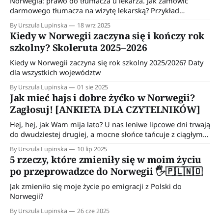
Norwegia: prawo do tłumacza u lekarza. Jak zamówić
darmowego tłumacza na wizytę lekarską? Przykład
wiadomości do wykorzystania w kontakcie z przychodnią.
By Urszula Lupinska
18 wrz 2025
Kiedy w Norwegii zaczyna się i kończy rok
szkolny? Skoleruta 2025–2026
Kiedy w Norwegii zaczyna się rok szkolny 2025/2026? Daty
dla wszystkich województw
By Urszula Lupinska
01 sie 2025
Jak mieć hajs i dobre żyćko w Norwegii?
Zagłosuj! [ANKIETA DLA CZYTELNIKÓW]
Hej, hej, jak Wam mija lato? U nas leniwe lipcowe dni trwają
do dwudziestej drugiej, a mocne słońce tańcuje z ciągłym
deszczem. Norweskie lato 😊 Hajs i dobre żyćko na
By Urszula Lupinska
10 lip 2025
emigracji Jeśli o mnie chodzi, to ostatnio dużo czasu
5 rzeczy, które zmieniły się w moim życiu
spędzam na prowadzeniu naszego budżetu domowego.
po przeprowadzce do Norwegii 🖐️🇵🇱🇳🇴
Dzięki niemu osiągnęliśmy pewnego rodzaju dyscyplinę
Jak zmieniło się moje życie po emigracji z Polski do
Norwegii?
By Urszula Lupinska
26 cze 2025