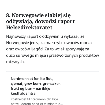
8. Norwegowie słabiej się
odżywiają, dowodzi raport
Helsedirektoratet
Najnowszy raport o odżywianiu wykazał, że
Norwegowie jedzą za mało ryb i owoców morza
oraz owoców i jagód. Za to wciąż spożywają za
dużo surowego mięsa i przetworzonych produktów
mięsnych.
Nord­menn et for lite fisk,
sjømat, grov korn, grøn­saker,
frukt og bær – når ikkje
kosthalds­måla
Kosthaldet til nordmenn blir ikkje
betre. Mellom anna et vi mindre og