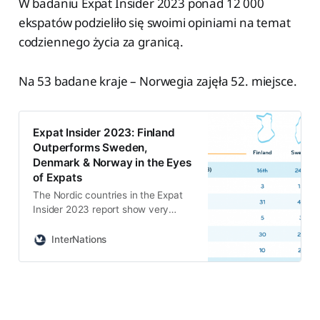
W badaniu Expat Insider 2023 ponad 12 000
ekspatów podzieliło się swoimi opiniami na temat
codziennego życia za granicą.
Na 53 badane kraje – Norwegia zajęła 52. miejsce.
Expat Insider 2023: Finland
Outperforms Sweden,
Denmark & Norway in the Eyes
of Expats
The Nordic countries in the Expat
Insider 2023 report show very
different results, from a 16th place
for Finland to Norway ranking
InterNations
second-to-last worldwide.