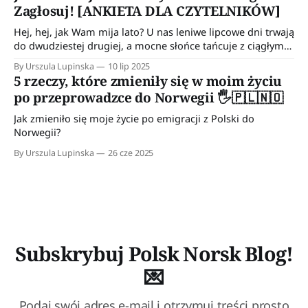
Zagłosuj! [ANKIETA DLA CZYTELNIKÓW]
Hej, hej, jak Wam mija lato? U nas leniwe lipcowe dni trwają
do dwudziestej drugiej, a mocne słońce tańcuje z ciągłym
deszczem. Norweskie lato 😊 Hajs i dobre żyćko na
By Urszula Lupinska
10 lip 2025
emigracji Jeśli o mnie chodzi, to ostatnio dużo czasu
5 rzeczy, które zmieniły się w moim życiu
spędzam na prowadzeniu naszego budżetu domowego.
po przeprowadzce do Norwegii 🖐️🇵🇱🇳🇴
Dzięki niemu osiągnęliśmy pewnego rodzaju dyscyplinę
Jak zmieniło się moje życie po emigracji z Polski do
Norwegii?
By Urszula Lupinska
26 cze 2025
Subskrybuj Polsk Norsk Blog!
💌
Podaj swój adres e-mail i otrzymuj treści prosto