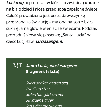
Luciatog
to procesja, w której uczestniczą ubrane
na biało dzieci i niosą przed sobą zapalone świece.
Całość prowadzona jest przez dziewczynkę
przebraną za św. Łucję – ma ona na sobie białą
suknię, a na głowie wieniec ze świecami. Podczas
pochodu śpiewa się piosenkę „Santa Lucia” na
cześć Łucji (tzw.
Luciasangen
).
🇳🇴
Santa Lucia, »luciasangen«
(fragment tekstu)
Svart senker natten seg
I stall og stue
Solen har gått sin vei
Skyggene truer
Inn i vårt mørke hus