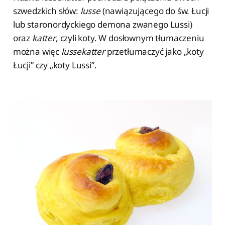
szwedzkich słów:
lusse
(nawiązującego do św. Łucji
lub staronordyckiego demona zwanego Lussi)
oraz
katter
, czyli koty. W dosłownym tłumaczeniu
można więc
lussekatter
przetłumaczyć jako „koty
Łucji” czy „koty Lussi”.