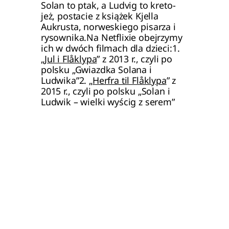
Solan to ptak, a Ludvig to kreto-
jeż, postacie z książek Kjella 
Aukrusta, norweskiego pisarza i 
rysownika.Na Netflixie obejrzymy 
ich w dwóch filmach dla dzieci:1. 
„
Jul i Flåklypa
” z 2013 r., czyli po 
polsku „Gwiazdka Solana i 
Ludwika”2. „
Herfra til Flåklypa
” z 
2015 r., czyli po polsku „Solan i 
Ludwik – wielki wyścig z serem”