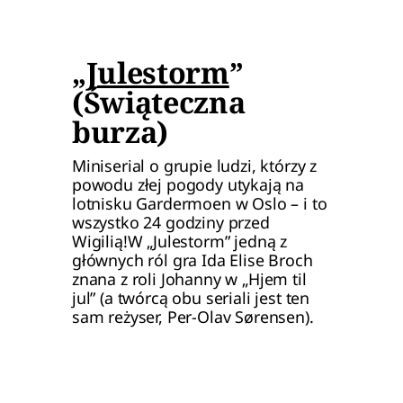
„
Julestorm
” 
(Świąteczna 
burza)
Miniserial o grupie ludzi, którzy z 
powodu złej pogody utykają na 
lotnisku Gardermoen w Oslo – i to 
wszystko 24 godziny przed 
Wigilią!W „Julestorm” jedną z 
głównych ról gra Ida Elise Broch 
znana z roli Johanny w „Hjem til 
jul” (a twórcą obu seriali jest ten 
sam reżyser, Per-Olav Sørensen).