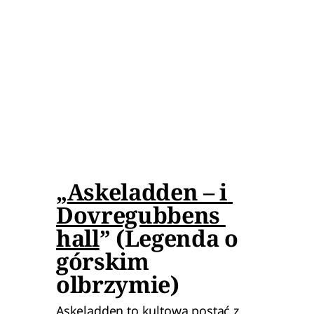
„
Askeladden – i 
Dovregubbens 
hall
” (Legenda o 
górskim 
olbrzymie)
Askeladden to kultowa postać z 