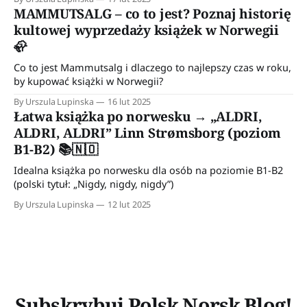
MAMMUTSALG – co to jest? Poznaj historię
kultowej wyprzedaży książek w Norwegii
🦣
Co to jest Mammutsalg i dlaczego to najlepszy czas w roku,
by kupować książki w Norwegii?
By Urszula Lupinska
16 lut 2025
Łatwa książka po norwesku → „ALDRI,
ALDRI, ALDRI” Linn Strømsborg (poziom
B1-B2) 📚🇳🇴
Idealna książka po norwesku dla osób na poziomie B1-B2
(polski tytuł: „Nigdy, nigdy, nigdy”)
By Urszula Lupinska
12 lut 2025
Subskrybuj Polsk Norsk Blog!