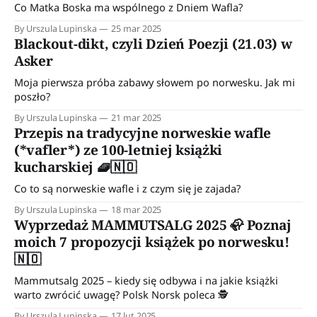
Co Matka Boska ma wspólnego z Dniem Wafla?
By Urszula Lupinska
25 mar 2025
Blackout-dikt, czyli Dzień Poezji (21.03) w
Asker
Moja pierwsza próba zabawy słowem po norwesku. Jak mi
poszło?
By Urszula Lupinska
21 mar 2025
Przepis na tradycyjne norweskie wafle
(*vafler*) ze 100-letniej książki
kucharskiej 🧇🇳🇴
Co to są norweskie wafle i z czym się je zajada?
By Urszula Lupinska
18 mar 2025
Wyprzedaż MAMMUTSALG 2025 🦣 Poznaj
moich 7 propozycji książek po norwesku!
🇳🇴
Mammutsalg 2025 – kiedy się odbywa i na jakie książki
warto zwrócić uwagę? Polsk Norsk poleca 🕵️
By Urszula Lupinska
17 lut 2025