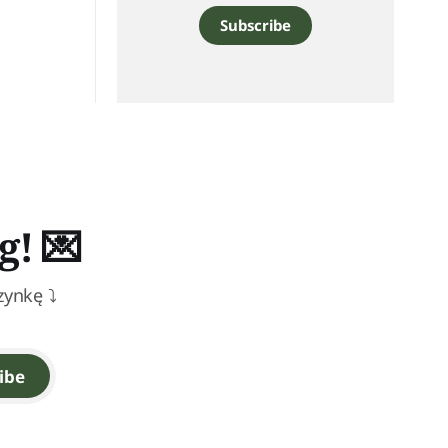
Subscribe
g! 💌
zynkę ⤵
ibe