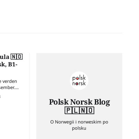
ula 🇳🇴
sk, B1-
le verden
sember.
3
Polsk Norsk Blog
🇵🇱🇳🇴
O Norwegii i norweskim po
polsku