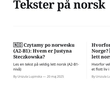
Tekster på norsk
🇳🇴 Czytamy po norwesku
Hvorfor 
(A2-B1): Hvem er Justyna
Norge? 
Steczkowska?
lett nor
Les en tekst på veldig lett norsk (A2-B1-
Hvorfor ve
nivå)
et flott liv
Norge? Her
By Urszula Lupinska
20 maj 2025
By Urszula L