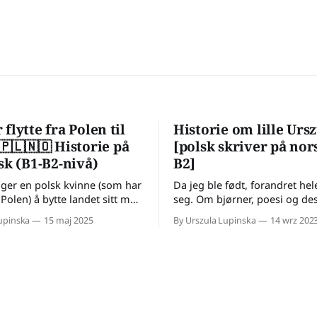
flytte fra Polen til
Historie om lille Ursz
🇵🇱🇳🇴 Historie på
[polsk skriver på nor
sk (B1-B2-nivå)
B2]
lger en polsk kvinne (som har
Da jeg ble født, forandret he
 i Polen) å bytte landet sitt mot
seg. Om bjørner, poesi og de
 er min historie 👉
Tekst på lett norsk (B1).
upinska
15 maj 2025
By Urszula Lupinska
14 wrz 202