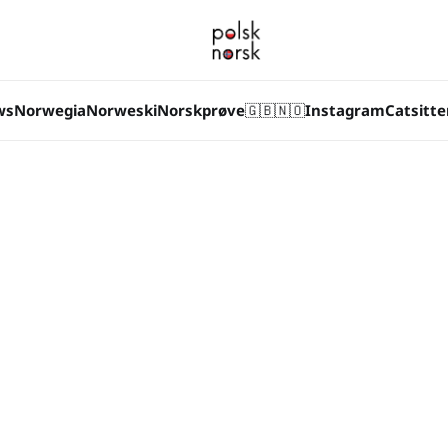
ws
Norwegia
Norweski
Norskprøve
🇬🇧
🇳🇴
Instagram
Catsitte